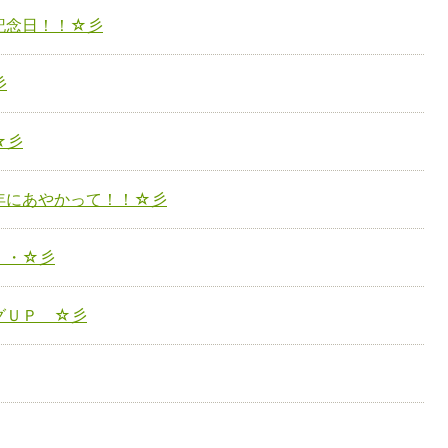
記念日！！☆彡
彡
☆彡
年にあやかって！！☆彡
・・☆彡
グＵＰ ☆彡