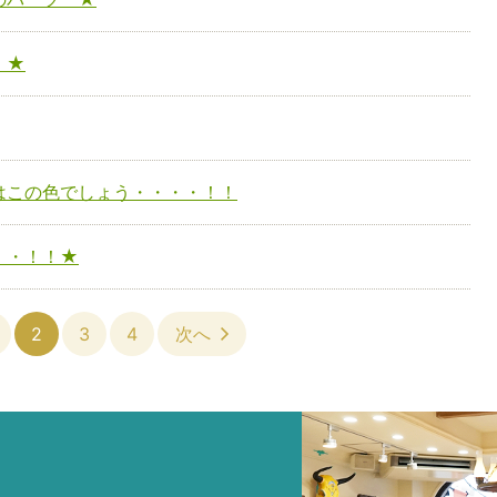
 ★
はこの色でしょう・・・・！！
・・！！★
2
3
4
次へ