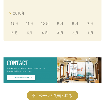
2018年
12 月
11 月
10 月
9 月
8 月
7 月
6 月
5月
4 月
3 月
2 月
1 月
ページの先頭へ戻る