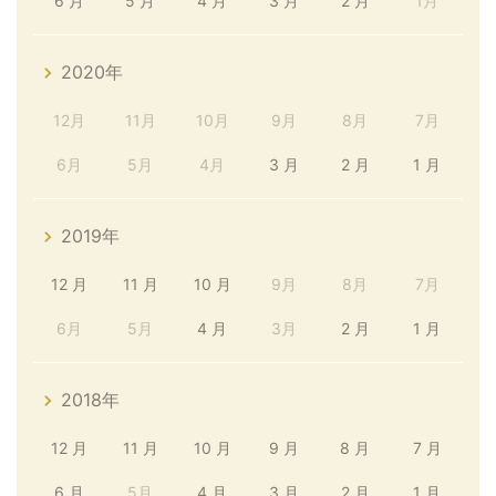
6 月
5 月
4 月
3 月
2 月
1月
2020年
12月
11月
10月
9月
8月
7月
6月
5月
4月
3 月
2 月
1 月
2019年
12 月
11 月
10 月
9月
8月
7月
6月
5月
4 月
3月
2 月
1 月
2018年
12 月
11 月
10 月
9 月
8 月
7 月
6 月
5月
4 月
3 月
2 月
1 月