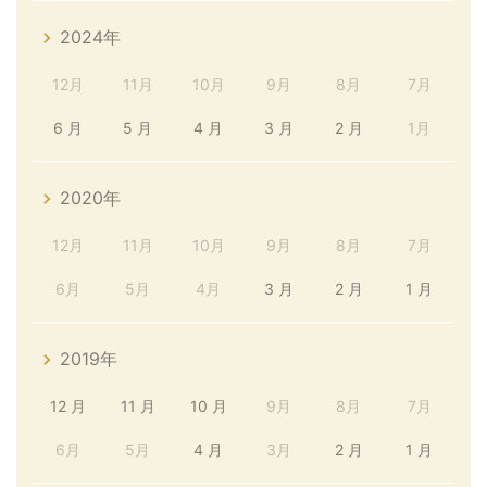
2024年
12月
11月
10月
9月
8月
7月
6 月
5 月
4 月
3 月
2 月
1月
2020年
12月
11月
10月
9月
8月
7月
6月
5月
4月
3 月
2 月
1 月
2019年
12 月
11 月
10 月
9月
8月
7月
6月
5月
4 月
3月
2 月
1 月