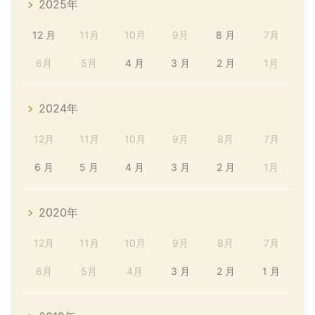
2025年
12 月
11月
10月
9月
8 月
7月
6月
5月
4 月
3 月
2 月
1月
2024年
12月
11月
10月
9月
8月
7月
6 月
5 月
4 月
3 月
2 月
1月
2020年
12月
11月
10月
9月
8月
7月
6月
5月
4月
3 月
2 月
1 月