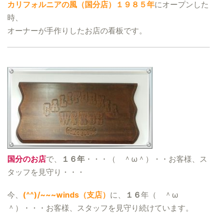
カリフォルニアの風（国分店）１９８５年
にオープンした
時、
オーナーが手作りしたお店の看板です。
国分のお店
で、
１６年
・・・（ ＾ω＾）・・お客様、ス
タッフを見守り・・・
今、
(^^)/~~~winds（支店）
に、
１６
年（ ＾ω
＾）・・・お客様、スタッフを見守り続けています。